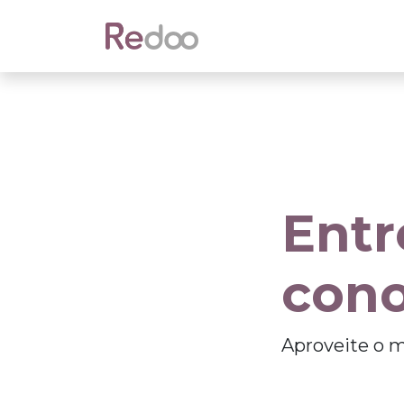
Início
Quem Somos
C
Entr
con
Aproveite o 