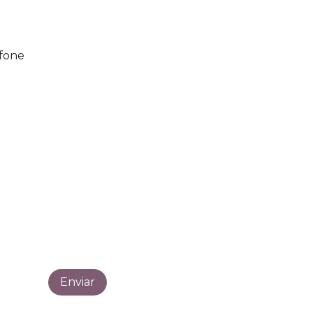
fone
Envia
r