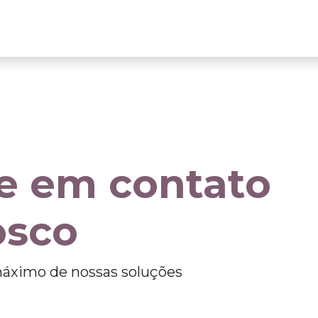
arreiras
Soluções
Orçamento
e em contato
osco
máximo de nossas soluções